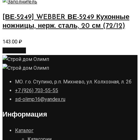
[ВЕ-5249] WEBBER ВЕ-5249 Кухонные
ножницы, нерж. сталь, 20 см (72/12)
143.00
₽
В корзину
МО. г.о. Ступино, р.п. Михнево, ул. Колхозная, л. 2б
+7 (926) 703-55-55
sd-olimp16@yandex.ru
Информация
Каталог
Категории